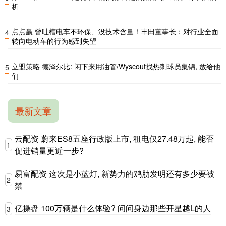
析
点点赢 曾吐槽电车不环保、没技术含量！丰田董事长：对行业全面
4
转向电动车的行为感到失望
立盟策略 德泽尔比: 闲下来用油管/Wyscout找热刺球员集锦, 放给他
5
们
最新文章
云配资 蔚来ES8五座行政版上市, 租电仅27.48万起, 能否
1
促进销量更近一步?
易富配资 这次是小蓝灯, 新势力的鸡肋发明还有多少要被
2
禁
亿操盘 100万辆是什么体验? 问问身边那些开星越L的人
3