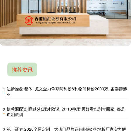
推荐资讯
达麟操盘 都体: 尤文全力争夺阿利松&利物浦标价2000万, 备选德赫
1
亚
捷希源配资 睡过5张床才敢说: 这“10种床”再好看也别带回家, 都是
2
血泪教训
第一证券 2026全屋定制十大热门品牌选购指南: 护墙板厂家实力解
3