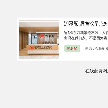
沪深配 后悔没早点知
这7样东西我家绝不装，人
出现在我们家。不是因为贵
手经历....
沪深配
来源：金顶配
在线配资网