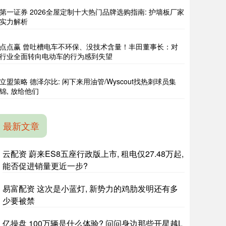
第一证券 2026全屋定制十大热门品牌选购指南: 护墙板厂家
实力解析
点点赢 曾吐槽电车不环保、没技术含量！丰田董事长：对
行业全面转向电动车的行为感到失望
立盟策略 德泽尔比: 闲下来用油管/Wyscout找热刺球员集
锦, 放给他们
最新文章
云配资 蔚来ES8五座行政版上市, 租电仅27.48万起,
能否促进销量更近一步?
易富配资 这次是小蓝灯, 新势力的鸡肋发明还有多
少要被禁
亿操盘 100万辆是什么体验? 问问身边那些开星越L