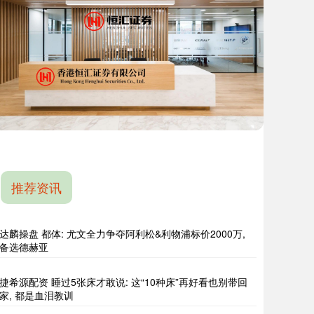
推荐资讯
达麟操盘 都体: 尤文全力争夺阿利松&利物浦标价2000万,
备选德赫亚
捷希源配资 睡过5张床才敢说: 这“10种床”再好看也别带回
家, 都是血泪教训