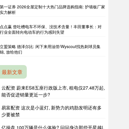
第一证券 2026全屋定制十大热门品牌选购指南: 护墙板厂家
实力解析
点点赢 曾吐槽电车不环保、没技术含量！丰田董事长：对
行业全面转向电动车的行为感到失望
立盟策略 德泽尔比: 闲下来用油管/Wyscout找热刺球员集
锦, 放给他们
最新文章
云配资 蔚来ES8五座行政版上市, 租电仅27.48万起,
能否促进销量更近一步?
易富配资 这次是小蓝灯, 新势力的鸡肋发明还有多
少要被禁
亿操盘 100万辆是什么体验? 问问身边那些开星越L