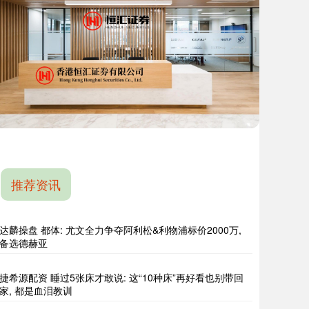
推荐资讯
达麟操盘 都体: 尤文全力争夺阿利松&利物浦标价2000万,
备选德赫亚
捷希源配资 睡过5张床才敢说: 这“10种床”再好看也别带回
家, 都是血泪教训