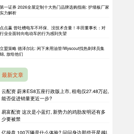
第一证券 2026全屋定制十大热门品牌选购指南: 护墙板厂家
实力解析
点点赢 曾吐槽电车不环保、没技术含量！丰田董事长：对
行业全面转向电动车的行为感到失望
立盟策略 德泽尔比: 闲下来用油管/Wyscout找热刺球员集
锦, 放给他们
最新文章
云配资 蔚来ES8五座行政版上市, 租电仅27.48万起,
能否促进销量更近一步?
易富配资 这次是小蓝灯, 新势力的鸡肋发明还有多
少要被禁
亿操盘 100万辆是什么体验? 问问身边那些开星越L