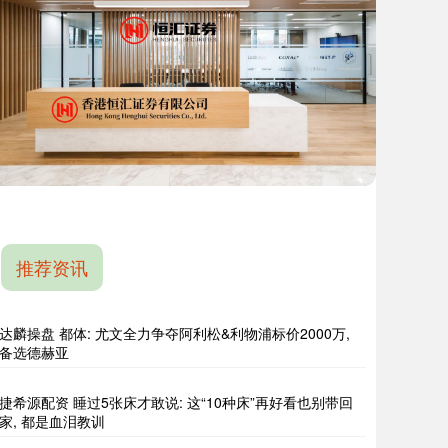
推荐资讯
达麟操盘 都体: 尤文全力争夺阿利松&利物浦标价2000万,
备选德赫亚
捷希源配资 睡过5张床才敢说: 这“10种床”再好看也别带回
家, 都是血泪教训