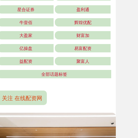
星合证券
盈利通
牛壹佰
辉煌优配
大盈家
财富加
亿操盘
易富配资
益配资
聚富人
全部话题标签
关注 在线配资网