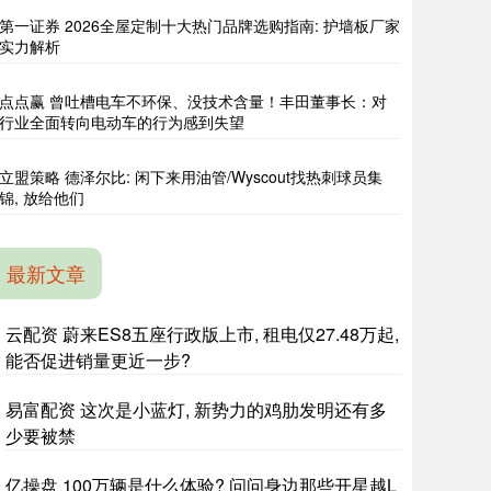
第一证券 2026全屋定制十大热门品牌选购指南: 护墙板厂家
实力解析
点点赢 曾吐槽电车不环保、没技术含量！丰田董事长：对
行业全面转向电动车的行为感到失望
立盟策略 德泽尔比: 闲下来用油管/Wyscout找热刺球员集
锦, 放给他们
最新文章
云配资 蔚来ES8五座行政版上市, 租电仅27.48万起,
能否促进销量更近一步?
易富配资 这次是小蓝灯, 新势力的鸡肋发明还有多
少要被禁
亿操盘 100万辆是什么体验? 问问身边那些开星越L