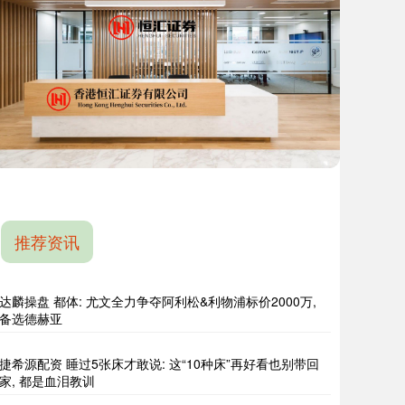
推荐资讯
达麟操盘 都体: 尤文全力争夺阿利松&利物浦标价2000万,
备选德赫亚
捷希源配资 睡过5张床才敢说: 这“10种床”再好看也别带回
家, 都是血泪教训