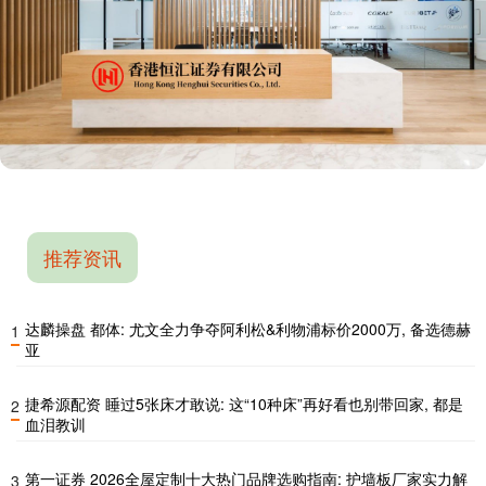
推荐资讯
达麟操盘 都体: 尤文全力争夺阿利松&利物浦标价2000万, 备选德赫
1
亚
捷希源配资 睡过5张床才敢说: 这“10种床”再好看也别带回家, 都是
2
血泪教训
第一证券 2026全屋定制十大热门品牌选购指南: 护墙板厂家实力解
3