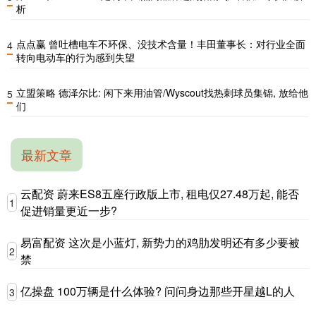
析
点点赢 曾吐槽电车不环保、没技术含量！丰田董事长：对行业全面
4
转向电动车的行为感到失望
立盟策略 德泽尔比: 闲下来用油管/Wyscout找热刺球员集锦, 放给他
5
们
最新文章
云配资 蔚来ES8五座行政版上市, 租电仅27.48万起, 能否
1
促进销量更近一步?
易富配资 这次是小蓝灯, 新势力的鸡肋发明还有多少要被
2
禁
亿操盘 100万辆是什么体验? 问问身边那些开星越L的人
3