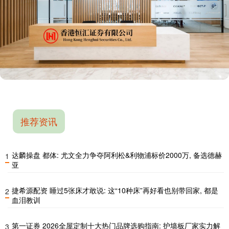
推荐资讯
达麟操盘 都体: 尤文全力争夺阿利松&利物浦标价2000万, 备选德赫
1
亚
捷希源配资 睡过5张床才敢说: 这“10种床”再好看也别带回家, 都是
2
血泪教训
第一证券 2026全屋定制十大热门品牌选购指南: 护墙板厂家实力解
3