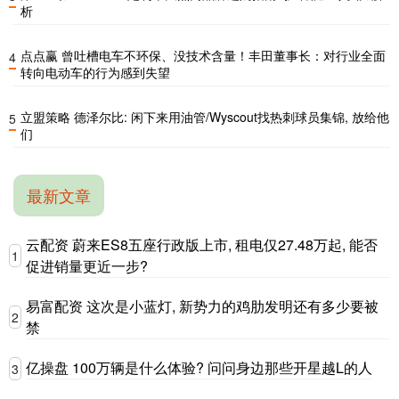
析
点点赢 曾吐槽电车不环保、没技术含量！丰田董事长：对行业全面
4
转向电动车的行为感到失望
立盟策略 德泽尔比: 闲下来用油管/Wyscout找热刺球员集锦, 放给他
5
们
最新文章
云配资 蔚来ES8五座行政版上市, 租电仅27.48万起, 能否
1
促进销量更近一步?
易富配资 这次是小蓝灯, 新势力的鸡肋发明还有多少要被
2
禁
亿操盘 100万辆是什么体验? 问问身边那些开星越L的人
3