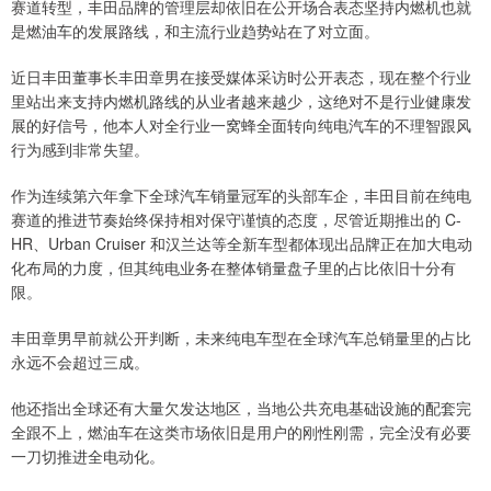
赛道转型，丰田品牌的管理层却依旧在公开场合表态坚持内燃机也就
是燃油车的发展路线，和主流行业趋势站在了对立面。
近日丰田董事长丰田章男在接受媒体采访时公开表态，现在整个行业
里站出来支持内燃机路线的从业者越来越少，这绝对不是行业健康发
展的好信号，他本人对全行业一窝蜂全面转向纯电汽车的不理智跟风
行为感到非常失望。
作为连续第六年拿下全球汽车销量冠军的头部车企，丰田目前在纯电
赛道的推进节奏始终保持相对保守谨慎的态度，尽管近期推出的 C-
HR、Urban Cruiser 和汉兰达等全新车型都体现出品牌正在加大电动
化布局的力度，但其纯电业务在整体销量盘子里的占比依旧十分有
限。
丰田章男早前就公开判断，未来纯电车型在全球汽车总销量里的占比
永远不会超过三成。
他还指出全球还有大量欠发达地区，当地公共充电基础设施的配套完
全跟不上，燃油车在这类市场依旧是用户的刚性刚需，完全没有必要
一刀切推进全电动化。