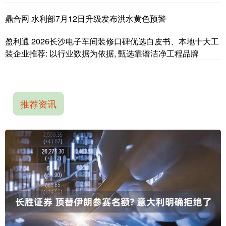
鼎合网 水利部7月12日升级发布洪水黄色预警
盈利通 2026长沙电子车间装修口碑优选白皮书、本地十大工
装企业推荐: 以行业数据为依据, 甄选靠谱洁净工程品牌
推荐资讯