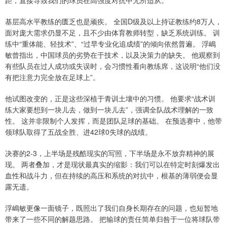
距，直接导致我们的球员在高强度对抗中无所适从。
基层高水平教练的匮乏也是顽疾。 全国D级及以上持证教练约8万人，
面对庞大需求仍显不足，且不少由体育教师转型，缺乏系统训练。 训
练中“重体能、轻技术”、“过早专业化追成绩”的倾向依然普遍。 浮嶋
敏曾指出，中国球员的劣势在于技术，以及决策力的缺失。 他观察到
有些队员在过人成功或失误时，会习惯性看向教练席，这说明“他们没
有把注意力完全放在足球上”。
他试图改变的，正是这些深植于青训土壤中的习惯。 他要求“战术训
练大家要想到一块儿去，做到一块儿去”，强调全队战术理解的一致
性。 这并非限制个人发挥，而是团队足球的基础。 在预选赛中，他带
领球队取得了五战全胜、进42球0失球的战绩。
决赛的2-3，上半场是残酷现实的写照，下半场是永不放弃精神的展
现。 两者叠加，才是现状最真实的缩影：我们可以在特定时刻爆发出
血性和战斗力，但在持续的高压和系统的对抗中，根基的薄弱便会显
露无遗。
浮嶋敏更像一面镜子，既照出了我们自身长期存在的问题，也短暂地
带来了一些不同的解题思路。 把输球的责任简单归咎于一位将球队带