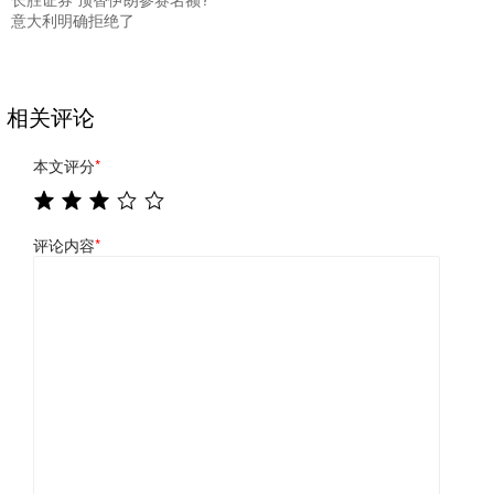
意大利明确拒绝了
相关评论
本文评分
*
评论内容
*