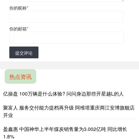
你的昵称
*
你的邮箱
*
提交评论
热点资讯
亿操盘 100万辆是什么体验? 问问身边那些开星越L的人
聚富人 服务交付能力提档再升级 阿维塔重庆两江安博旗舰店
开业
盈鑫惠 中国神华上半年煤炭销售量为3.002亿吨 同比增长
1.8%