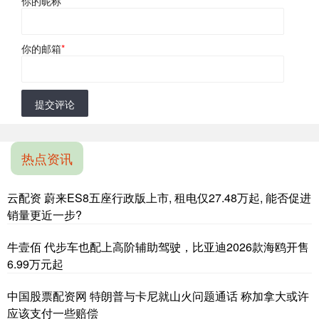
你的昵称
*
你的邮箱
*
提交评论
热点资讯
云配资 蔚来ES8五座行政版上市, 租电仅27.48万起, 能否促进
销量更近一步?
牛壹佰 代步车也配上高阶辅助驾驶，比亚迪2026款海鸥开售
6.99万元起
中国股票配资网 特朗普与卡尼就山火问题通话 称加拿大或许
应该支付一些赔偿