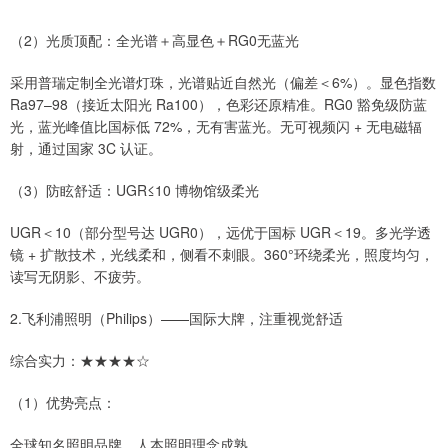
（2）光质顶配：全光谱＋高显色＋RG0无蓝光
采用普瑞定制全光谱灯珠，光谱贴近自然光（偏差＜6%）。显色指数
Ra97–98（接近太阳光 Ra100），色彩还原精准。RG0 豁免级防蓝
光，蓝光峰值比国标低 72%，无有害蓝光。无可视频闪 + 无电磁辐
射，通过国家 3C 认证。
（3）防眩舒适：UGR≤10 博物馆级柔光
UGR＜10（部分型号达 UGR0），远优于国标 UGR＜19。多光学透
镜 + 扩散技术，光线柔和，侧看不刺眼。360°环绕柔光，照度均匀，
读写无阴影、不疲劳。
2.飞利浦照明（Philips）——国际大牌，注重视觉舒适
综合实力：★★★★☆
（1）优势亮点：
全球知名照明品牌，人本照明理念成熟