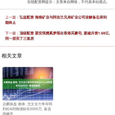
在线配资网提示：文章来自网络，不代表本站观点。
上一篇：
弘益配资 海南矿业与阿吉兰兄弟矿业公司谅解备忘录到
期终止
下一篇：
顶级配资 梁安琪携奚梦瑶在香港买豪宅, 婆媳斥资1.68亿,
同一层买了三套房
相关文章
达麟操盘 都体: 尤文全力争夺阿
利松&利物浦标价2000万, 备选
德赫亚