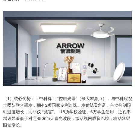
（1）核心优势：：中科稀土 “控轴光谱”（最大差异点），与中科院院
士团队联合研发，拥有2项国家专利灯珠。发射M/B光谱，主动抑制眼
轴过度增长，而非仅 “减害”。118所学校验证、6万学生使用，近视率
增速显著低于对照480nm天青光波段，激活视网膜多巴胺，辅助延缓
眼轴增长。