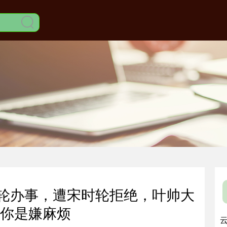
时轮办事，遭宋时轮拒绝，叶帅大
你是嫌麻烦
云