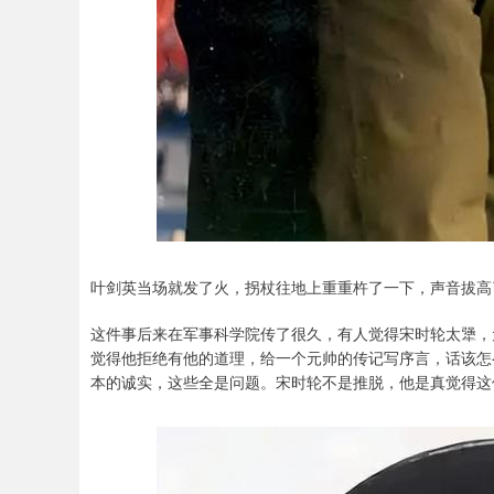
叶剑英当场就发了火，拐杖往地上重重杵了一下，声音拔高
这件事后来在军事科学院传了很久，有人觉得宋时轮太犟，
觉得他拒绝有他的道理，给一个元帅的传记写序言，话该怎
本的诚实，这些全是问题。宋时轮不是推脱，他是真觉得这