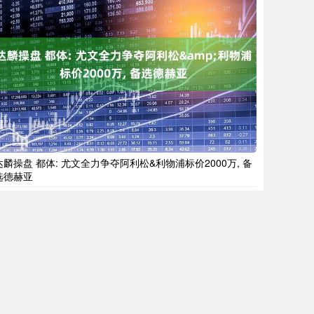
达麟操盘 都体: 尤文全力争夺阿利松&利物浦标价2000万, 备
选德赫亚