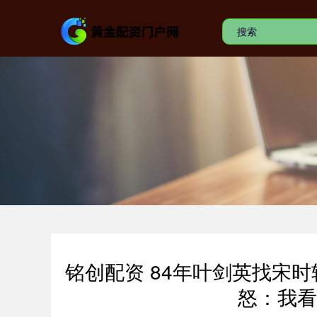
铭创配资 84年叶剑英找宋
怒：我看