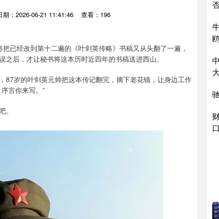
日期：2026-06-21 11:41:46
查看：196
鸥
轮上将把已经改到第十二遍的《叶剑英传略》书稿又从头翻了一遍，
误之后，才让秘书将这本历时近四年的书稿送进西山。
，87岁的叶剑英元帅把这本传记翻完，摘下老花镜，让身边工作
序言你来写。”
吧。
财