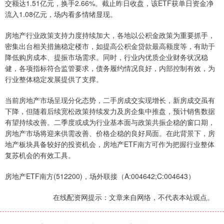
交额达1.51亿元，换手2.66%。截止昨日收盘，该ETF获单日资金净
流入1.08亿元，场内看多情绪显现。
房地产行业政策支持力度持续加大，各地以公积金政策为重要抓手，
密集出台相关措施稳定楼市，如提高公积金贷款最高额度等，有助于
降低购房成本、提振市场需求。同时，行业内优质企业财务状况稳
健，各项指标符合监管要求，债务履约情况良好，内部控制有效，为
行业整体稳定发展提供了支撑。
当前房地产市场呈现分化态势，二手房成交实现增长，新房成交虽有
下降，但随着后续宽松政策持续发力及房企集中推盘，预计销售数据
有望持续改善。二季度或成为行业基本面与政策共振企稳的窗口期，
房地产市场将迎来供需改善、价格企稳的良好局面。在此背景下，房
地产板块具备较好的投资机会，房地产ETF南方可作为把握行业整体
复苏机会的有效工具。
房地产ETF南方(512200)，场外联接（A:004642;C:004643）
在线配资网提示：文章来自网络，不代表本站观点。