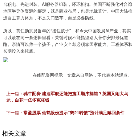
台积电、先进封装、AI服务器组装，环环相扣。美国不断强化对台湾
地区半导体资源的绑定，既是商业布局，也是地缘算计。中国大陆推
进自主算力体系，不是关门造车，而是必要防线。
所以，黄仁勋舅舅当年的“接住孩子”，和今天中国发展AI产业，其实
可以放在同一条逻辑里看：关键时候不能指望别人替你安排最优道
路。亲情可以救一个孩子，产业安全却必须靠国家能力、工程体系和
长期投入来托底。
在线配资网提示：文章来自网络，不代表本站观点。
上一篇：
驰牛配资 建造军舰还能把施工顺序搞错？英国又闹大乌
龙，白花一亿多冤枉钱
下一篇：
常盈股票 仙鹤股份提示“鹤21转债”预计满足赎回条件
相关文章