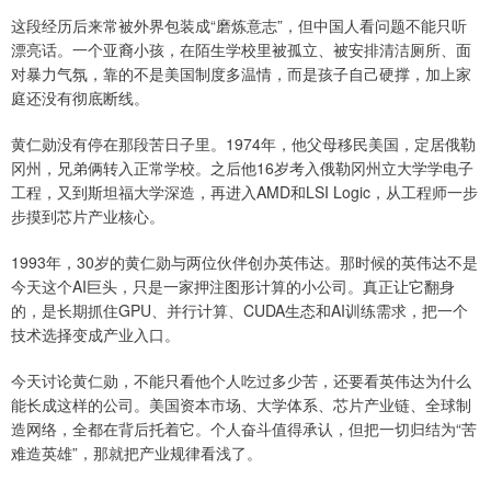
这段经历后来常被外界包装成“磨炼意志”，但中国人看问题不能只听
漂亮话。一个亚裔小孩，在陌生学校里被孤立、被安排清洁厕所、面
对暴力气氛，靠的不是美国制度多温情，而是孩子自己硬撑，加上家
庭还没有彻底断线。
黄仁勋没有停在那段苦日子里。1974年，他父母移民美国，定居俄勒
冈州，兄弟俩转入正常学校。之后他16岁考入俄勒冈州立大学学电子
工程，又到斯坦福大学深造，再进入AMD和LSI Logic，从工程师一步
步摸到芯片产业核心。
1993年，30岁的黄仁勋与两位伙伴创办英伟达。那时候的英伟达不是
今天这个AI巨头，只是一家押注图形计算的小公司。真正让它翻身
的，是长期抓住GPU、并行计算、CUDA生态和AI训练需求，把一个
技术选择变成产业入口。
今天讨论黄仁勋，不能只看他个人吃过多少苦，还要看英伟达为什么
能长成这样的公司。美国资本市场、大学体系、芯片产业链、全球制
造网络，全都在背后托着它。个人奋斗值得承认，但把一切归结为“苦
难造英雄”，那就把产业规律看浅了。