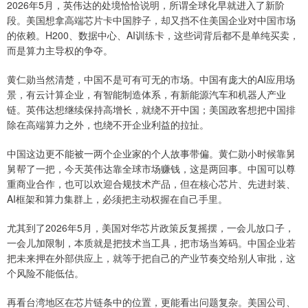
2026年5月，英伟达的处境恰恰说明，所谓全球化早就进入了新阶
段。美国想拿高端芯片卡中国脖子，却又挡不住美国企业对中国市场
的依赖。H200、数据中心、AI训练卡，这些词背后都不是单纯买卖，
而是算力主导权的争夺。
黄仁勋当然清楚，中国不是可有可无的市场。中国有庞大的AI应用场
景，有云计算企业，有智能制造体系，有新能源汽车和机器人产业
链。英伟达想继续保持高增长，就绕不开中国；美国政客想把中国排
除在高端算力之外，也绕不开企业利益的拉扯。
中国这边更不能被一两个企业家的个人故事带偏。黄仁勋小时候靠舅
舅帮了一把，今天英伟达靠全球市场赚钱，这是两回事。中国可以尊
重商业合作，也可以欢迎合规技术产品，但在核心芯片、先进封装、
AI框架和算力集群上，必须把主动权握在自己手里。
尤其到了2026年5月，美国对华芯片政策反复摇摆，一会儿放口子，
一会儿加限制，本质就是把技术当工具，把市场当筹码。中国企业若
把未来押在外部供应上，就等于把自己的产业节奏交给别人审批，这
个风险不能低估。
再看台湾地区在芯片链条中的位置，更能看出问题复杂。美国公司、