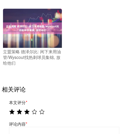
立盟策略 德泽尔比: 闲下来用油
管/Wyscout找热刺球员集锦, 放
给他们
相关评论
本文评分
*
评论内容
*