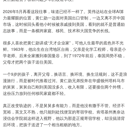
2026年5月再看这段往事，味道已经不一样了。英伟达站在全球AI算
力最耀眼的位置，黄仁勋一边面对美国出口管制，一边又离不开中国
市场，这时候回头看他小时候被亲戚接到美国，看到的就不是普通励
志故事，而是一条横跨家庭、移民、技术和大国竞争的长线。
很多人喜欢把黄仁勋讲成“天才企业家”，可他人生最早的底色并不光
鲜。1963年，他出生在台湾地区台南，父亲是化学工程师，母亲是小
学老师。后来全家搬到泰国曼谷，到了1972年前后，泰国局势不稳，
父母才把两个孩子送往美国。
一个9岁的孩子，离开父母，换语言、换环境、换生活规则，这不是浪
漫旅行，而是被时代推着过河。黄仁勋兄弟投奔在华盛顿州塔科马市
的舅舅，舅舅自己刚到美国没多久，收入有限，还要接住两个外甥，
这份压力放到任何移民家庭都不轻。
真正改变轨迹的，不是舅舅多有能力，而是他没有撒手不管。经济不
宽裕，英文又不熟，他只能到处找便宜的寄宿学校。肯塔基州奥奈达
浸信会学院就这样进入视野，他以为那是正规寄宿学校，却没搞清背
后环境，把孩子送进了一个相当粗粝的地方。